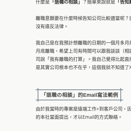
什麼是
「退職の相談」
？簡單來說就是
「告知
離職意願要在什麼時候告知公司比較適當呢？
沒有違反法律。
我自己是在我預計想離職的日期的一個月多月前
月底離職，希望上司有時間可以跟我談談（相
司說「我有離職的打算」。我自己覺得比起直
是其實公司根本也不在乎，這個我就不知道了X
「
退職の相談
」
的Email寫法範例
由於我當時的專案是遠端工作+到客戶公司，
的本社當面提出，才以Email的方式聯絡。