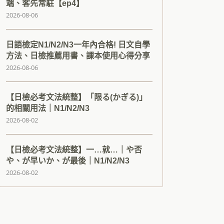
端、客先常駐【ep4】
2026-08-06
日語檢定N1/N2/N3一年內合格! 日文自學
方法、日檢推薦用書、課本使用心得分享
2026-08-06
【日檢必考文法統整】「限る(かぎる)」
的相關用法｜N1/N2/N3
2026-08-02
【日檢必考文法統整】一…就…｜や否
や、が早いか、が最後｜N1/N2/N3
2026-08-02