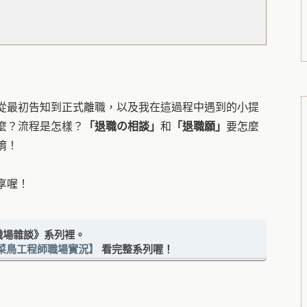
從最初告知到正式離職，以及我在這過程中遇到的小提
麼？流程是怎樣？
「退職の相談」
和
「退職願」
要怎麼
唷！
享喔！
職場雜談》系列裡。
｜菜鳥工程師職場實況】
看完整系列喔！