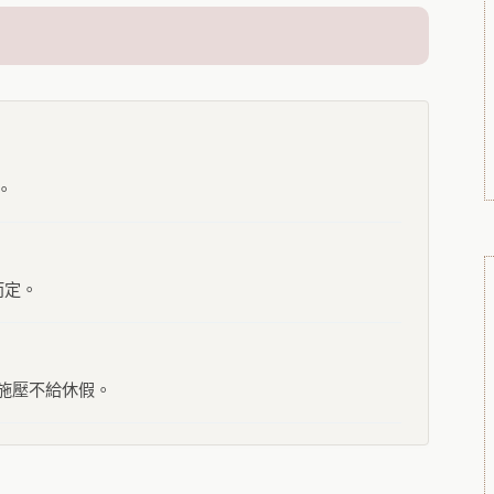
。
而定。
頭施壓不給休假。