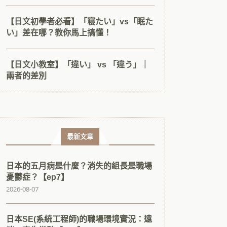
【日文初學者必看】「寝たい」vs「眠た
い」差在哪？教你馬上搞懂！
【日文小教室】「違い」 vs 「違う」｜
兩者的差別
最新文章
日本的五月病是什麼？消失的組長是職場
憂鬱症？【ep7】
2026-08-07
日本SE(系統工程師)的職場環境實況：遠