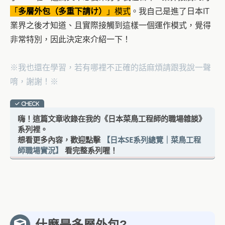
「
多層外包（多重下請け）
」模式
。我自己是進了日本IT
業界之後才知道、且實際接觸到這樣一個運作模式，覺得
非常特別，因此決定來介紹一下！
※我也還在學習，若有哪裡不正確的話麻煩請跟我說一聲
唷，謝謝！※
嗨！這篇文章收錄在我的《日本菜鳥工程師的職場雜談》
系列裡。
想看更多內容，歡迎點擊
【日本SE系列總覽｜菜鳥工程
師職場實況】
看完整系列喔！
什麼是多層外包?