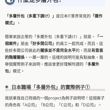
「多層外包（多重下請け）」
是日本IT業界常見的
「運作
模式」
。
簡單來說企業的「多層外包（多重下請け）」就是，
「一
個案件」
是由
「好多間公司」
的員工一起完成，而且，這
些好多間公司彼此的
關係並不是完全水平
的，而是
有垂直
的階層關係
，一層一層的。這樣的說明可能有點抽象，我
舉個實際例子來說明，應該會更好理解所謂的「
多層外
包
」模式。
日本職場「多層外包」的實際例子①
我就拿我自己待過的一個project為例子說明吧！這個案子
的角色有「A公司」「B公司」「C公司」和「D公司」。