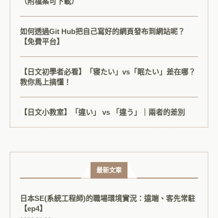
（附檔案可下載）
如何透過Git Hub把自己寫好的網頁發布到網站呢？
【免費平台】
【日文初學者必看】「寝たい」vs「眠たい」差在哪？
教你馬上搞懂！
【日文小教室】「違い」 vs 「違う」｜兩者的差別
最新文章
日本SE(系統工程師)的職場環境實況：遠端、客先常駐
【ep4】