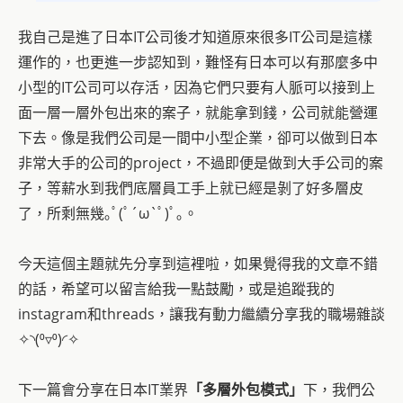
我自己是進了日本IT公司後才知道原來很多IT公司是這樣
運作的，也更進一步認知到，難怪有日本可以有那麼多中
小型的IT公司可以存活，因為它們只要有人脈可以接到上
面一層一層外包出來的案子，就能拿到錢，公司就能營運
下去。像是我們公司是一間中小型企業，卻可以做到日本
非常大手的公司的project，不過即便是做到大手公司的案
子，等薪水到我們底層員工手上就已經是剝了好多層皮
了，所剩無幾｡ﾟ(ﾟ´ω`ﾟ)ﾟ｡。
今天這個主題就先分享到這裡啦，如果覺得我的文章不錯
的話，希望可以留言給我一點鼓勵，或是追蹤我的
instagram和threads，讓我有動力繼續分享我的職場雜談
✧◝(⁰▿⁰)◜✧
下一篇會分享在日本IT業界
「多層外包模式」
下，我們公