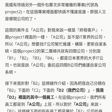
我還有待過另外一個外包層次非常複雜的專案(代號為
project2)，在這個專案裡面都快搞不懂誰是誰，那個人又
是哪間公司的了。
這間的案件主「A公司」對我來說一樣是『終極客戶』，
跟project1裡面的一樣，「A公司」並不是IT業界的公司，
所以「A公司」想要找IT公司幫忙維護、構築、更新自家系
統。這個project2的第二層總共就有四間公司，分別是
「B1」「B2」「B3」「B4」，都是日本業界的大手IT公
司。也就是說「A公司」委託這四間B公司們維護自家公司
系統。
接下來我針對「B2」這條線作介紹，因為把我自己分類在
「B2」下面的「C2」下面的
「D2（我們公司）」
，
我是
「D2」裡面的其中一個員工
。在這個project2，我們所有
員工都是到
「A公司」
上班，所以對於
「A公司」
來說，
「B2」這條線下面的所有員工都是屬於「B2」公司的員