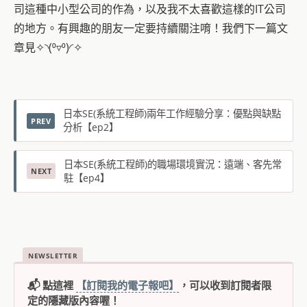
司這種中小型公司的作為，以及我不太喜歡這樣的IT公司
的地方。有興趣的朋友一定要持續關注唷！我們下一篇文
章見✧◝(⁰▿⁰)◜✧
日本SE(系統工程師)兩年工作經驗分享：優點與缺點
分析【ep2】
日本SE(系統工程師)的職場環境實況：遠端、客先常
駐【ep4】
NEWSLETTER
📬 點這裡
【訂閱我的電子報吧】
，可以收到訂閱者限
定的隱藏版內容喔！