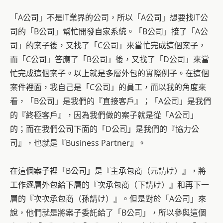
「A公司」不是IT業界的公司，所以「A公司」想要找IT公
司的「B公司」幫忙開發自家系統。「B公司」接了「A公
司」的案子後，又找了「C公司」來當忙完成這個案子，
而「C公司」答應了「B公司」後，又找了「D公司」來當
忙完成這個案子。以上就是多層外包的實際例子。在這個
案件裡面，我自己是「C公司」的員工，而以我的角度來
看，「B公司」是我們的『直接客戶』；「A公司」是我們
的『終極客戶』，因為我們做的案子就是從「A公司」
的；而在我們公司下面的「D公司」是我們的『協力公
司』，也就是『Business Partner』。
在這個案子裡「B公司」是『主承包商（元請け）』，將
工作逐層外包給下層的『次承包商（下請け）』和再下一
層的『次次承包商（孫請け）』。但是對於「A公司」來
說，他們就是將案子委託給了「B公司」，所以參與這個