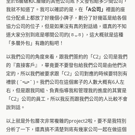
至於B層級和C層級的其他公司底下又發包給多少間公司，
我就不知道了。我可以確認的是，在
「A公司」
裡面的座
位分配桌上都放了好幾個小牌子，劃分了好幾區是給各個
協力公司的位子，但是如果沒有真的對話過，還真的不知
道大家分別到底是哪間公司的(ㆆᴗㆆ) ，這大概就是這種
「多層外包」有趣的點吧！
以我們公司的角度來看，跟我們簽約的「C2」公司是我們
的『直接客戶』，畢竟要不要發包給我們公司是由他們決
定的，所以我們被要求跟「C2」公司對應的時候要特別有
禮貌 ( ˘•ω•˘ )。我們公司在這個案子的人數大概有6人左
右，但是跟我同組、負責指導我和管理我的進度的其實是
「C2」公司的員工，所以我反而跟我們公司的人比較不會
說到話。
以上就是外包層次非常複雜的project2啦，要不是我特別
分析了一下，還真搞不清楚到底有幾家公司一起在做這個