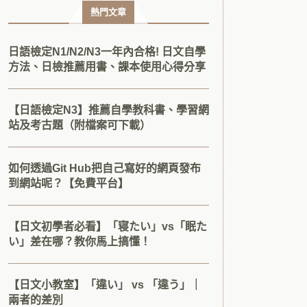
熱門文章
日語檢定N1/N2/N3一年內合格! 日文自學
方法、日檢推薦用書、課本使用心得分享
【日語檢定N3】推薦自學教科書、學習網
站及考古題（附檔案可下載）
如何透過Git Hub把自己寫好的網頁發布
到網站呢？【免費平台】
【日文初學者必看】「寝たい」vs「眠た
い」差在哪？教你馬上搞懂！
【日文小教室】「違い」 vs 「違う」｜
兩者的差別