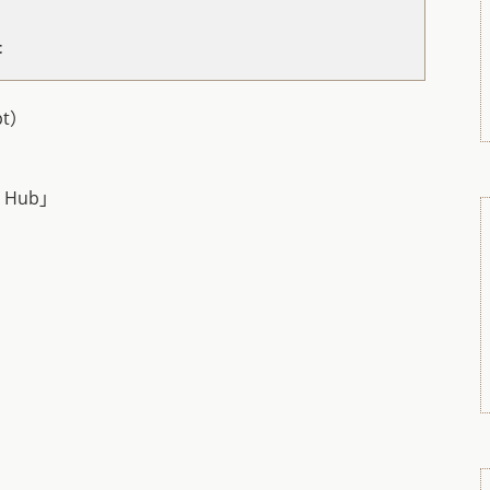
t
pt）
Hub」