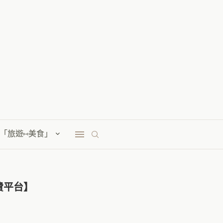
「旅遊⑅美食」
費平台】