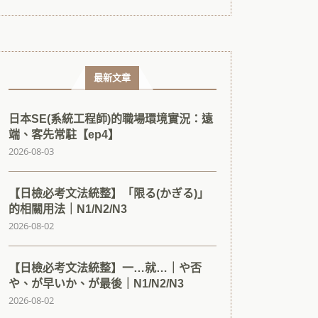
最新文章
日本SE(系統工程師)的職場環境實況：遠
端、客先常駐【ep4】
2026-08-03
【日檢必考文法統整】「限る(かぎる)」
的相關用法｜N1/N2/N3
2026-08-02
【日檢必考文法統整】一…就…｜や否
や、が早いか、が最後｜N1/N2/N3
2026-08-02