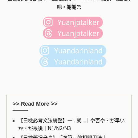
吧，謝謝
🥰
Yuanjptalker
Yuanjptalker
Yuandarinland
Yuandarinland
>> Read More >>
【日檢必考文法統整】一…就…｜や否や、が早い
か、が最後｜N1/N2/N3
【日檢筆記分享】「次第」的相關用法｜