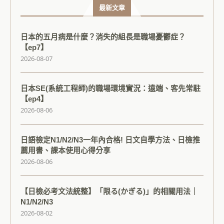
最新文章
日本的五月病是什麼？消失的組長是職場憂鬱症？
【ep7】
2026-08-07
日本SE(系統工程師)的職場環境實況：遠端、客先常駐
【ep4】
2026-08-06
日語檢定N1/N2/N3一年內合格! 日文自學方法、日檢推
薦用書、課本使用心得分享
2026-08-06
【日檢必考文法統整】「限る(かぎる)」的相關用法｜
N1/N2/N3
2026-08-02