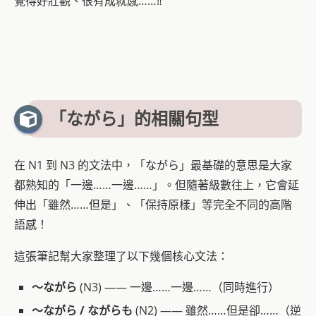
覺得好壯觀、很有成就感……‼︎
「ながら」的相關句型
在 N1 到 N3 的文法中，「ながら」最基礎的意思是大家
都熟知的「一邊……一邊……」。但隨著級數往上，它會延
伸出「雖然……但是」、「保持原樣」等完全不同的高階
語感！
這張筆記幫大家整理了以下幾個核心文法：
～ながら
(N3) —— 一邊……一邊……（同時進行）
～ながら / ながらも
(N2) —— 雖然……但是卻……（逆