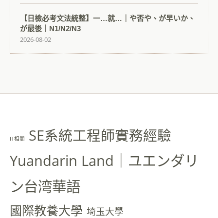
【日檢必考文法統整】一…就…｜や否や、が早いか、
が最後｜N1/N2/N3
2026-08-02
SE系統工程師實務經驗
IT相關
Yuandarin Land｜ユエンダリ
ン台湾華語
國際教養大學
埼玉大學