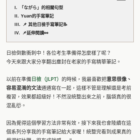
「ながら」的相關句型
Yuan的手寫筆記
📌 其他日檢手寫筆記📝
📌延伸閱讀👀
日檢倒數衝刺中！各位考生準備得怎麼樣了呢？
今天來跟大家分享翻出塵封在老家的手寫精華筆記。
以前在準備
日檢（JLPT）
的時候，我最喜歡把
意思很像、
容易混淆的文法
通通寫在一起，這樣不管是理解還是考前
複習，效果都超級好！不然沒統整出來之前，腦袋真的很
混亂🤯。
因為覺得這個學習方法非常有效，接下來我也會陸續在這
個系列分享我的手寫筆記給大家喔！統整完看到成果真的