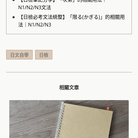
N1/N2/N3文法
【日檢必考文法統整】「限る(かぎる)」的相關用
法｜N1/N2/N3
日文自學
日檢
相關文章