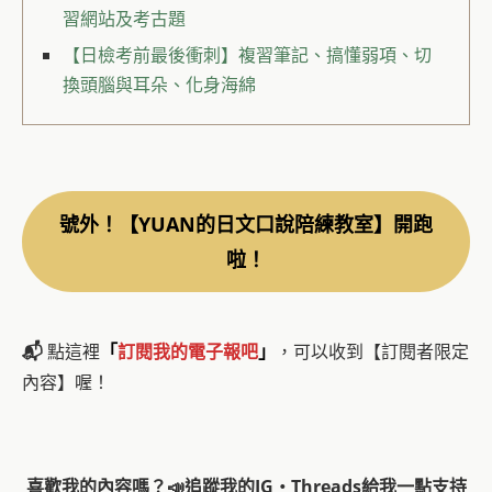
習網站及考古題
【日檢考前最後衝刺】複習筆記、搞懂弱項、切
換頭腦與耳朵、化身海綿
號外！【YUAN的日文口說陪練教室】開跑
啦！
📬
點這裡
「
訂閱我的電子報吧
」
，可以收到【訂閱者限定
內容】喔！
喜歡我的內容嗎？
📣
追蹤我的IG・Threads給我一點支持