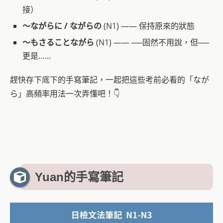
接）
～ながらに / ながらの
(N1) —— 保持原來的狀態
～もさることながら
(N1) —— ──固然不用說，但──
更是……
趕快存下底下的手寫筆記，一起把這些考前必看的「なが
ら」高頻率用法一次弄懂吧！👇
Yuan的手寫筆記