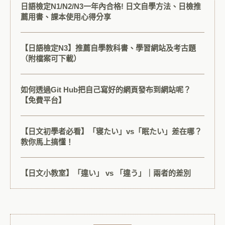
日語檢定N1/N2/N3一年內合格! 日文自學方法、日檢推
薦用書、課本使用心得分享
【日語檢定N3】推薦自學教科書、學習網站及考古題
（附檔案可下載）
如何透過Git Hub把自己寫好的網頁發布到網站呢？
【免費平台】
【日文初學者必看】「寝たい」vs「眠たい」差在哪？
教你馬上搞懂！
【日文小教室】「違い」 vs 「違う」｜兩者的差別