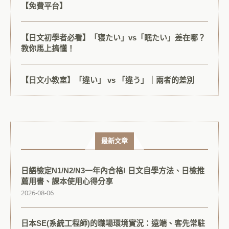
【免費平台】
【日文初學者必看】「寝たい」vs「眠たい」差在哪？
教你馬上搞懂！
【日文小教室】「違い」 vs 「違う」｜兩者的差別
最新文章
日語檢定N1/N2/N3一年內合格! 日文自學方法、日檢推
薦用書、課本使用心得分享
2026-08-06
日本SE(系統工程師)的職場環境實況：遠端、客先常駐