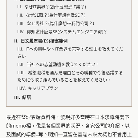
なぜIT業界？(為什麼想進IT業？)
なぜSE職？(為什麼想進做SE？)
なぜ弊社？(為什麼想來我們公司？)
你知道什麼是SE(システムエンジニア)嗎？
日文履歷書(ES)撰寫範例
ITへの興味や、IT業界を志望する理由を教えてくだ
さい
当社への志望動機を教えてください。
希望職種を選んだ理由とその職種で今後活躍する
ために今取り組んでいることを教えてください。
キャリアプラン
結語
最近在整理雲端資料時，發現好多當時在日本求職時寫下
的memo檔，像是各個業界的狀況、各家公司的介紹，以
及面試的準備..等。明知一直留在雲端未來大概也不會用上