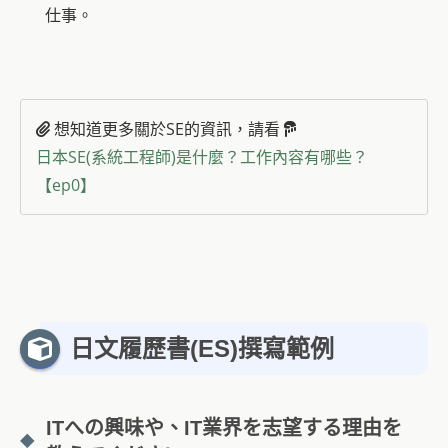
仕事。
想知道更多關於SE的資訊，請看
日本SE(系統工程師)是什麼？工作內容有哪些？
【ep0】
日文履歷書(ES)撰寫範例
ITへの興味や、IT業界を志望する理由を