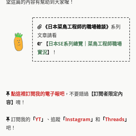
望這篇的內容有幫助到大家喔！
《日本菜鳥工程師的職場雜談》
系列
文章請看
【
日本SE系列總覽｜菜鳥工程師職場
實況
】
！
點這裡訂閱我的電子報吧
，不要錯過
【訂閱者限定內
容】
唷！
訂閱我的
「
YT
」
、追蹤
「
Instagram
」
和
「
Threads
」
吧！