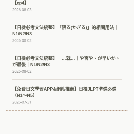
【ep4】
2026-08-03
【日檢必考文法統整】「限る(かぎる)」的相關用法｜
N1/N2/N3
2026-08-02
【日檢必考文法統整】一…就…｜や否や、が早いか、
が最後｜N1/N2/N3
2026-08-02
【免費日文學習APP&網站推薦】日檢JLPT準備必備
（N1～N5）
2026-07-31