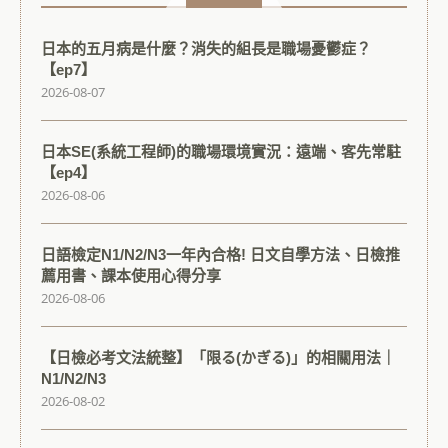
日本的五月病是什麼？消失的組長是職場憂鬱症？
【ep7】
2026-08-07
日本SE(系統工程師)的職場環境實況：遠端、客先常駐
【ep4】
2026-08-06
日語檢定N1/N2/N3一年內合格! 日文自學方法、日檢推
薦用書、課本使用心得分享
2026-08-06
【日檢必考文法統整】「限る(かぎる)」的相關用法｜
N1/N2/N3
2026-08-02