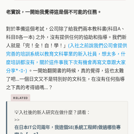
老實說，一開始我覺得這是個不可能的任務。
對於準備這個考試，公司除了給我們兩本教科書(科目A、
科目B各一本) 之外，沒有提供任何的協助和指導。我們新
人就是「完！全！自！學！」
(入社之前說我們公司會提供
完善的培訓系統以教育文科畢業的新入社員，想太多，什
麼培訓都沒有，關於這件事我下次有機會再寫文章跟大家
分享*･ﾛ･)
。一開始翻開書的時候，真的覺得，這也太難
了吧…一個日文又不是特別好的文科生，在沒有任何指導
之下真的考得過嗎…？
💡入社後的新人研究在做什麼？請看：
>>
在日本IT公司兩年，我這個SE(系統工程師)做過哪些專