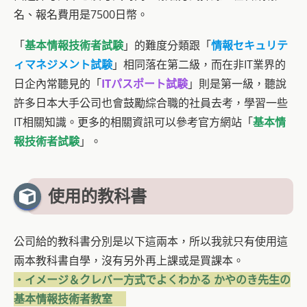
名、報名費用是7500日幣。
「
基本情報技術者試験
」的難度分類跟「
情報セキュリテ
ィマネジメント試験
」相同落在第二級，而在非IT業界的
日企內常聽見的「
ITパスポート試験
」則是第一級，聽說
許多日本大手公司也會鼓勵綜合職的社員去考，學習一些
IT相關知識。更多的相關資訊可以參考官方網站「
基本情
報技術者試験
」。
使用的教科書
公司給的教科書分別是以下這兩本，所以我就只有使用這
兩本教科書自學，沒有另外再上課或是買課本。
・イメージ＆クレバー方式でよくわかる かやのき先生の
基本情報技術者教室