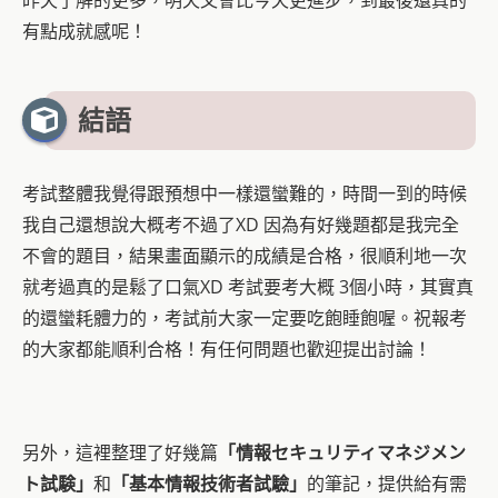
有點成就感呢！
結語
考試整體我覺得跟預想中一樣還蠻難的，時間一到的時候
我自己還想說大概考不過了XD 因為有好幾題都是我完全
不會的題目，結果畫面顯示的成績是合格，很順利地一次
就考過真的是鬆了口氣XD 考試要考大概 3個小時，其實真
的還蠻耗體力的，考試前大家一定要吃飽睡飽喔。祝報考
的大家都能順利合格！有任何問題也歡迎提出討論！
另外，這裡整理了好幾篇
「情報セキュリティマネジメン
ト試験」
和
「基本情報技術者試驗」
的筆記，提供給有需