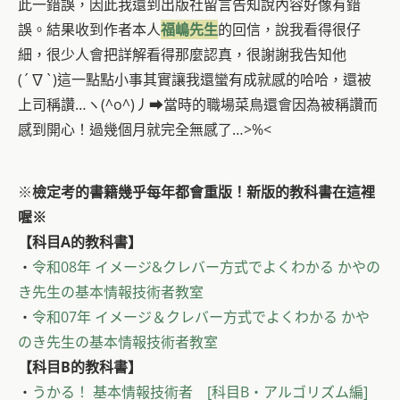
此一錯誤，因此我還到出版社留言告知說內容好像有錯
誤。結果收到作者本人
福嶋先生
的回信，說我看得很仔
細，很少人會把詳解看得那麼認真，很謝謝我告知他
(´∇`)這一點點小事其實讓我還蠻有成就感的哈哈，還被
上司稱讚…ヽ(^o^)丿➡當時的職場菜鳥還會因為被稱讚而
感到開心！過幾個月就完全無感了…>%<
※
檢定考的書籍幾乎每年都會重版！新版的教科書在這裡
喔※
【科目A的教科書】
・
令和08年 イメージ&クレバー方式でよくわかる かやの
き先生の基本情報技術者教室
・
令和07年 イメージ＆クレバー方式でよくわかる かや
のき先生の基本情報技術者教室
【科目B的教科書】
・
うかる！ 基本情報技術者 [科目B・アルゴリズム編]