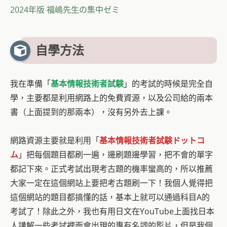
2024年版 福嶋先生の集中ゼミ
自學方法
我在準備「
基本情報技術者試験
」的考試的時候是完全自
學，主要都是利用網路上的免費資源，以及公司給的兩本
書（上面提到的那兩本），沒有另外去上課。
網路資源主要就是利用「
基本情報技術者試験ドットコ
ム
」把每個題目都刷一遍，邊刷題邊學習，把不會的單字
都記下來。正式考試出現考古題的機率蠻高的，所以推薦
大家一定在這個網站上要把考古題刷一下！我個人覺得把
這個網站的題目都搞懂的話，基本上就可以通過科目A的
考試了！除此之外，我也有用日文在YouTube上面找日本
人講解一些考試裡面會出現的專有名詞的影片，但是我個