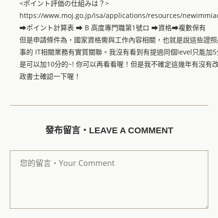
<ポイント評価の仕組みは？>
https://www.moj.go.jp/isa/applications/resources/newimmia
➡ポイント計算表 ➡ B 高度專門職第1號ロ ➡資格➡複數保有
但是申請條件為，國家資格需與工作內容相關，也就是說這些證照
事的 IT相關業務有實質關聯。我沒有看到有提過同個level只能
是可以加10分的~! 你可以再看看喔！但是我不確定這幾年有沒有
政書士確認一下喔！
發布留言・LEAVE A COMMENT