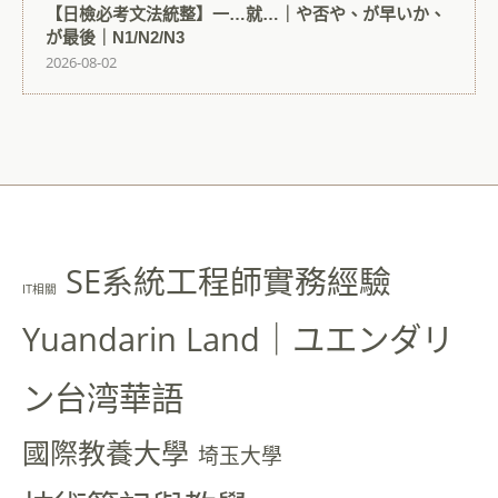
【日檢必考文法統整】一…就…｜や否や、が早いか、
が最後｜N1/N2/N3
2026-08-02
SE系統工程師實務經驗
IT相關
Yuandarin Land｜ユエンダリ
ン台湾華語
國際教養大學
埼玉大學