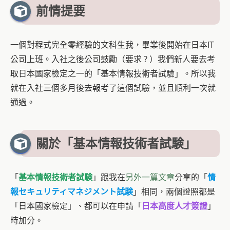
前情提要
一個對程式完全零經驗的文科生我，畢業後開始在日本IT
公司上班。入社之後公司鼓勵（要求 ? ）我們新人要去考
取日本國家檢定之一的「基本情報技術者試驗」。所以我
就在入社三個多月後去報考了這個試驗，並且順利一次就
通過。
關於「基本情報技術者試験」
「
基本情報技術者試験
」跟我在
另外一篇文章
分享的「
情
報セキュリティマネジメント試験
」相同，兩個證照都是
「日本國家檢定」、都可以在申請「
日本高度人才簽證
」
時加分。