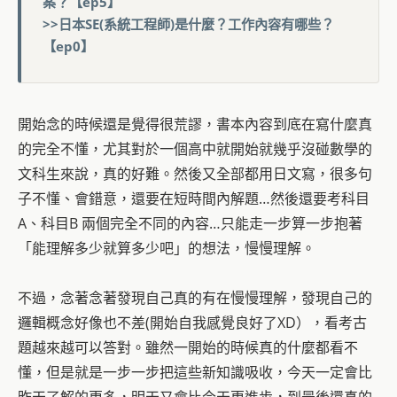
案？【ep5】
>>日本SE(系統工程師)是什麼？工作內容有哪些？
【ep0】
開始念的時候還是覺得很荒謬，書本內容到底在寫什麼真
的完全不懂，尤其對於一個高中就開始就幾乎沒碰數學的
文科生來說，真的好難。然後又全部都用日文寫，很多句
子不懂、會錯意，還要在短時間內解題…然後還要考科目
A、科目B 兩個完全不同的內容…只能走一步算一步抱著
「能理解多少就算多少吧」的想法，慢慢理解。
不過，念著念著發現自己真的有在慢慢理解，發現自己的
邏輯概念好像也不差(開始自我感覺良好了XD），看考古
題越來越可以答對。雖然一開始的時候真的什麼都看不
懂，但是就是一步一步把這些新知識吸收，今天一定會比
昨天了解的更多，明天又會比今天更進步，到最後還真的