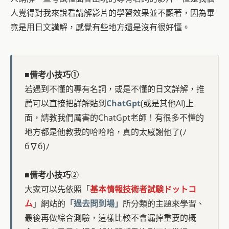
人覺得對我來說看講解影片的學習效果並不顯著，因為畢
竟是用日文講解，感覺有些地方還是沒有很好懂。
■
備考小技巧①
若遇到不懂的專有名詞，或是不懂的日文詳解，推
薦可以直接把詳解貼到
ChatGpt
(或是其他AI)上
面，請教我們厲害的ChatGpt老師！有很多不懂的
地方都是他教我的哈哈哈，真的太感謝他了(ﾉ
б∇б)ﾉ
■
備考小技巧
②
大家可以先依照「
基本情報技術者試験ドットコ
ム
」網站的
「過去問到場」
所分類的主題來學習、
最後再做綜合測驗，這樣比較不會漏掉重要的概