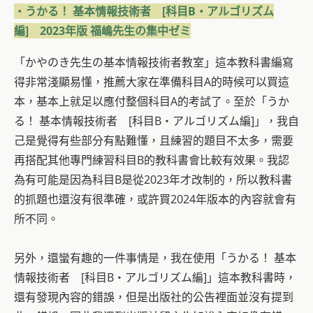
・うかる！ 基本情報技術者 [科目B・アルゴリズム
編] 2023年版 福嶋先生の集中ゼミ
「かやのき先生の基本情報技術者教室」這本教科書編寫
得非常淺顯易懂，推薦大家在準備科目A的時候可以買這
本，基本上就足以應付整個科目A的考試了。至於「うか
る！ 基本情報技術者 [科目B・アルゴリズム編]」，我自
己是覺得有些部分有點難懂，且練習的題目不太多，需要
再搭配其他專門練習科目B的教科書會比較有效果。我認
為有可能是因為科目B是從2023年才改制的，所以教科書
的抓題也還沒有很準確，或許買2024年版本的內容就會有
所不同。
另外，還蠻有趣的一件事情是，我在使用「うかる！ 基本
情報技術者 [科目B・アルゴリズム編]」這本教科書時，
還有發現內容的錯誤，但是出版社的公告裡面並沒有提到