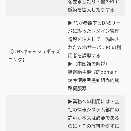
を要求したり，他のPCに
感染を拡大したりする
▶PCが参照するDNSサー
バに誤ったドメイン管理
情報を注入して，偽装さ
れたWebサーバにPCの利
【DNSキャッシュポイズ
用者を誘導する
ニング】
▶（中国語の解説）
給電腦主機假的domain
誘導使用者進到錯誤的網
路伺服器
▶業務への利用には，会
社の情報システム部門の
許可が本来は必要である
のに，その許可を得ずに