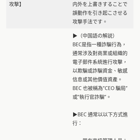
攻撃】
内外を上書きすることで
誤動作を引き起こさせる
攻撃手法です。
▶（中国語の解説）
BEC是指一種詐騙行為，
通常涉及對商業或組織的
電子郵件系統進行攻擊，
以欺騙或詐騙資金、敏感
信息或其他價值資產。
BEC 也被稱為”CEO 騙局”
或”執行官詐騙”。
▶BEC 通常以以下方式進
行：