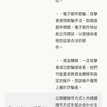
信。
・・電子郵件欺騙：攻擊
者使用欺騙手法，如偽造
郵件標題、電子郵件地址
和公司標誌，以使接收者
相信這是合法的郵
件。
・・資金轉移：一旦攻擊
者成功欺騙接收者，他們
可能要求將資金轉移到指
定的帳戶，而該帳戶實際
上屬於詐騙者。
公開鍵暗号方式と共通鍵
暗号方式を組み合わせる