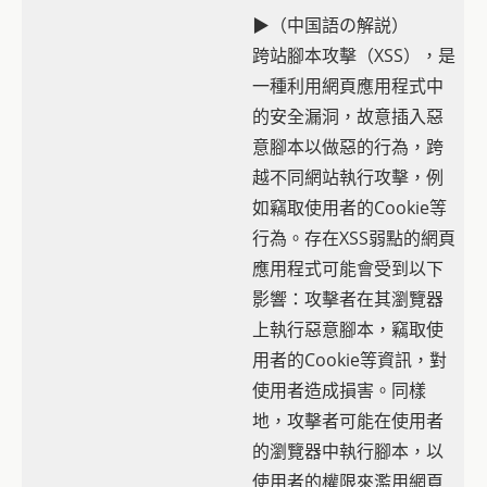
▶（中国語の解説）
跨站腳本攻擊（XSS），是
一種利用網頁應用程式中
的安全漏洞，故意插入惡
意腳本以做惡的行為，跨
越不同網站執行攻擊，例
如竊取使用者的Cookie等
行為。存在XSS弱點的網頁
應用程式可能會受到以下
影響：攻擊者在其瀏覽器
上執行惡意腳本，竊取使
用者的Cookie等資訊，對
使用者造成損害。同樣
地，攻擊者可能在使用者
的瀏覽器中執行腳本，以
使用者的權限來濫用網頁