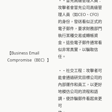
・・冒充高級管理人員：
攻擊者會冒充公司高級管
理人員（如CEO、CFO）
的身份，發送看似正式的
電子郵件，要求財務部門
執行某種交易或轉帳資
金。這些電子郵件通常看
似非常真實，以騙取信
【Business Email
任。
Compromise（BEC）】
・・社交工程：攻擊者可
能會通過研究目標公司的
內部運作和員工，以更好
地模仿公司的流程和語
調，使詐騙郵件看起來更
可