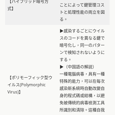
【ハイブリッド暗号方
ことによって鍵管理コス
式】
トと処理性能の両立を図
る。
▶感染するごとにウイル
スのコードを異なる鍵で
暗号化し，同一のパター
ンで検知されないように
する。
▶（中国語の解説）
一種電腦病毒，具有一種
【ポリモーフィック型ウ
特殊的能力，可以在每次
イルス(Polymorphic
感染新系統時自動改變自
Virus)】
身的程式碼或結構，以避
免被傳統的病毒檢測工具
所識別和清除。這種自我