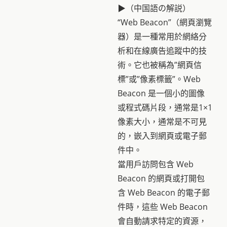
▶（中国語の解説）
“Web Beacon”（網頁瀏覽
器）是一種常用於網絡分
析和在線廣告追蹤中的技
術。它也被稱為”網頁信
標”或”像素標籤”。Web
Beacon 是一個小的圖像
或程式碼片段，通常是1×1
像素大小，通常是不可見
的，嵌入到網頁或電子郵
件中。
當用戶訪問包含 Web
Beacon 的網頁或打開包
含 Web Beacon 的電子郵
件時，這些 Web Beacon
會自動請求特定的資源，