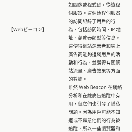
如圖像或程式碼，從遠程
伺服器。這個遠程伺服器
的訪問記錄了用戶的行
【Webビーコン】
為，包括訪問時間、IP 地
址、瀏覽器類型等信息。
這使得網站運營者和線上
廣告商能夠追蹤用戶的活
動和行為，並獲得有關網
站流量、廣告效果等方面
的數據。
雖然 Web Beacon 在網絡
分析和在線廣告追蹤中有
用，但它們也引發了隱私
問題。因為用戶可能不知
道或不願意他們的行為被
追蹤，所以一些瀏覽器和