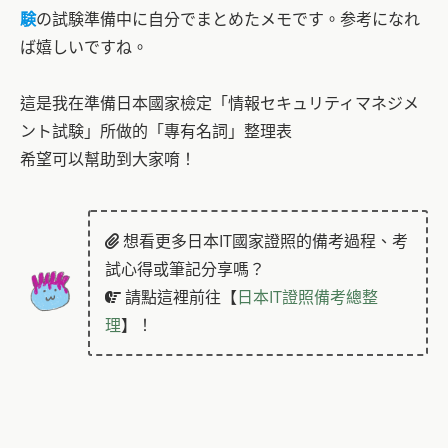
験
の試験準備中に自分でまとめたメモです。参考になれ
ば嬉しいですね。
這是我在準備日本國家檢定「情報セキュリティマネジメ
ント試験」所做的「專有名詞」整理表
希望可以幫助到大家唷！
想看更多日本IT國家證照的備考過程、考
試心得或筆記分享嗎？
請點這裡前往【
日本IT證照備考總整
理
】！