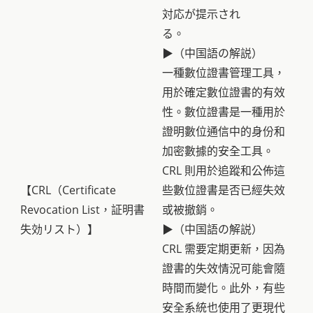
対応が提示され
る。
▶（中国語の解説）
一種數位證書管理工具，
用於確定數位證書的有效
性。數位證書是一種用於
證明數位通信中的身份和
加密數據的安全工具。
CRL 則用於追蹤和公佈這
【CRL（Certificate
些數位證書是否已經失效
Revocation List，証明書
或被撤銷。
失効リスト）】
▶（中国語の解説）
CRL 需要定期更新，因為
證書的失效情況可能會隨
時間而變化。此外，有些
安全系統也使用了更現代