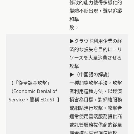
修改的能力使得多樣化的
變體不斷出現，難以追蹤
和擊
敗。
▶クラウド利用企業の経
済的な損失を目的に，リ
ソースを大量消費させる
攻撃
▶（中国語の解説）
【「從量課金攻擊」
一種網絡攻擊手法，攻擊
（Economic Denial of
者利用這種方法，以經濟
Service，簡稱 EDoS）】
損害為目標，對網絡服務
或網站進行攻擊。攻擊者
通常使用雲端服務提供商
或託管服務提供商的從量
課金模型來實施這種攻