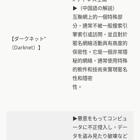
▶（中国語の解説）
互聯網上的一個特殊部
分，通常不被一般搜索引
擎索引或訪問，並且對於
【ダークネット”
匿名網絡活動具有高度的
（Darknet）】
保密性。它是一個非常隱
秘的網絡，通常使用特殊
的軟件和技術來實現匿名
性和隱密
性。
▶悪意をもってコンピュ
ータに不正侵入し，デー
タを盗み見たり破壊など