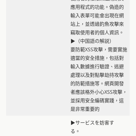
應用程式的功能。偽造的
輸入表單可能會出現在網
站上，並透過釣魚攻擊來
竊取使用者的個人資訊。
▶（中国語の解説）
要防範XSS攻擊，需要實施
適當的安全措施，包括對
輸入數據進行驗證、逃避
處理以及對點擊劫持攻擊
的防範措施等。網頁開發
者應該格外小心XSS攻擊，
並採用安全編碼實踐，這
是非常重要的
▶サービスを妨害す
る。