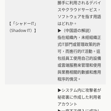
勝手に利用されるデバイ
スやクラウドサービス，
ソフトウェアを指す用語
【「シャドーIT」
はどれか。
（Shadow IT）】
▶（中国語の解説）
指在組織內，未經組織正
式IT部門或管理政策的許
可，而進行的IT活動。這
包括員工使用自己的設備
或雲端服務來管理和使用
與業務相關的數據和應用
程序的情況。
▶システム内に攻撃者が
秘密裏に作成した利用者
アカウント