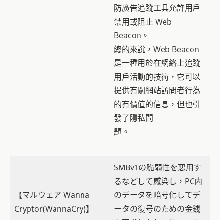
防廣告追蹤工具允許用戶
禁用或阻止 Web
Beacon。
總的來說，Web Beacon
是一種用於在網絡上追蹤
用戶活動的技術，它可以
提供有關網站訪問者行為
的有價值的信息，但也引
發了隱私問
題。
SMBv1の脆弱性を悪用す
るなどして感染し，PC内
【マルウェア Wanna
のデータを暗号化してデ
Cryptor(WannaCry)】
ータの復号のための金銭