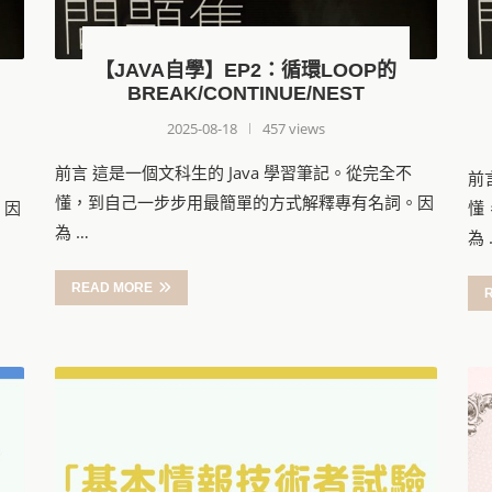
【JAVA自學】EP2：循環LOOP的
BREAK/CONTINUE/NEST
2025-08-18
457 views
前言 這是一個文科生的 Java 學習筆記。從完全不
前
懂，到自己一步步用最簡單的方式解釋專有名詞。因
。因
懂
為 …
為 
READ MORE