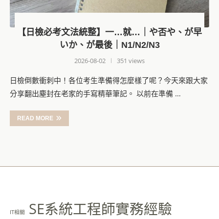
【日檢必考文法統整】一…就…｜や否や、が早
いか、が最後｜N1/N2/N3
2026-08-02
351 views
日檢倒數衝刺中！各位考生準備得怎麼樣了呢？今天來跟大家
分享翻出塵封在老家的手寫精華筆記。 以前在準備 …
READ MORE
SE系統工程師實務經驗
IT相關