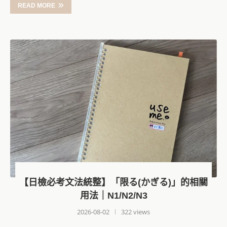
READ MORE
【日檢必考文法統整】「限る(かぎる)」的相關
用法｜N1/N2/N3
2026-08-02
322 views