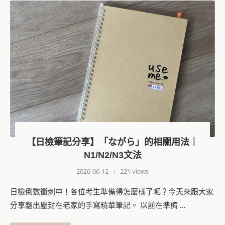
【日檢筆記分享】「ながら」的相關用法｜
N1/N2/N3文法
2026-06-12
221 views
日檢倒數衝刺中！各位考生準備得怎麼樣了呢？今天來跟大家
分享翻出塵封在老家的手寫精華筆記。 以前在準備 …