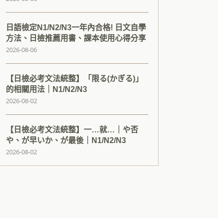
日語檢定N1/N2/N3一年內合格! 日文自學
方法、日檢推薦用書、課本使用心得分享
2026-08-06
【日檢必考文法統整】「限る(かぎる)」
的相關用法｜N1/N2/N3
2026-08-02
【日檢必考文法統整】一…就…｜や否
や、が早いか、が最後｜N1/N2/N3
2026-08-02