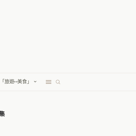
「旅遊⑅美食」
集