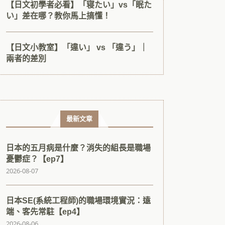
【日文初學者必看】「寝たい」vs「眠た
い」差在哪？教你馬上搞懂！
【日文小教室】「違い」 vs 「違う」｜
兩者的差別
最新文章
日本的五月病是什麼？消失的組長是職場
憂鬱症？【ep7】
2026-08-07
日本SE(系統工程師)的職場環境實況：遠
端、客先常駐【ep4】
2026-08-06