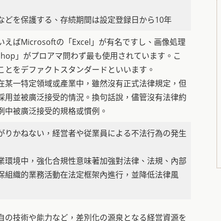
などを保護する、存続期間は設定登録日から10年
ばMicrosoftの「Excel」が有名ですし、画像処理
toshop」がプロアマ問わず最も使用されています。こ
ことをデファクトスタンダードといいます。
在某一特定領域或產業中，雖然沒有正式法律規定，但
採用並被廣泛接受的情況。換句話說，儘管沒有法律約
例中被廣泛接受的規格或慣例。
がりかねない，経営者や従業員による不法行為の発生
業環境中，強化合規性意味著加強對法律、法規、內部
保組織的業務活動在法定框架內進行，並降低法律風
自の技術や能力など，差別化の源泉となる経営資源を