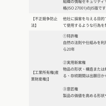
組織の情報セキュリティ
格(ISO 27001)のJIS版で
【不正競争防止
他社に損害を与える目的
法】
て使用するような行為を
①特許権
自然の法則や仕組みを利
ら20年
②実用新案権
物品の形状、構造または
【工業所有権(産
る、存続期間は出願日から
業財産権)】
③意匠権
製品の価値を高める形状