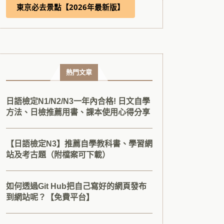
東京必去景點【2026年最新版】
熱門文章
日語檢定N1/N2/N3一年內合格! 日文自學
方法、日檢推薦用書、課本使用心得分享
【日語檢定N3】推薦自學教科書、學習網
站及考古題（附檔案可下載）
如何透過Git Hub把自己寫好的網頁發布
到網站呢？【免費平台】