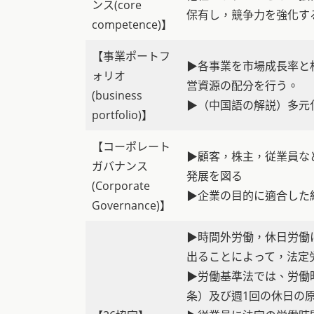
ンス(core
保有し，競争力を強化す
competence)】
【事業ポートフ
▶各事業を市場成長率と
ォリオ
営資源の配分を行う。
(business
▶（中国語の解説）多元
portfolio)】
【コーポレート
▶顧客，株主，従業員な
ガバナンス
発展を図る
(Corporate
▶企業の目的に適合した
Governance)】
▶時間外労働，休日労働
出ることによって，法定
▶労働基準法では、労働時
条）及び週1回の休日の