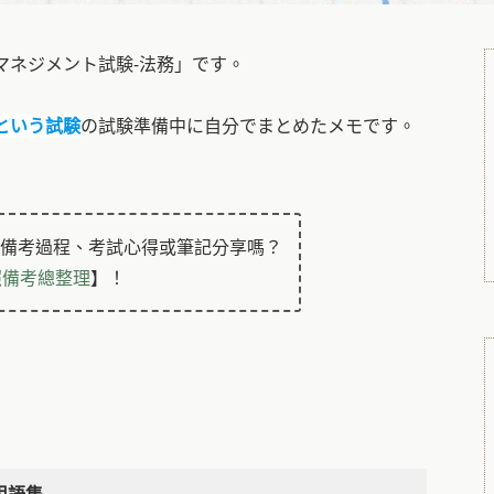
マネジメント試験-法務」です。
という試験
の試験準備中に自分でまとめたメモです。
的備考過程、考試心得或筆記分享嗎？
照備考總整理
】！
用語集