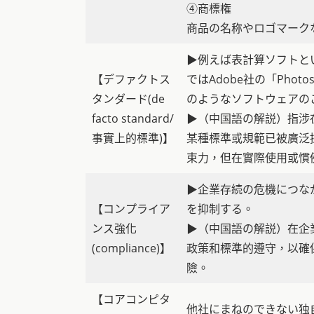
④商標権
商品の名称やロゴマーク
▶例えば表計算ソフトといえ
【デファクトス
ではAdobe社の「Pho
タンダード(de
のようなソフトウェアの
facto standard/
▶（中国語の解説）指涉
事實上的標準)】
某種標準或規範已被廣泛
束力，但在實際使用或慣
▶企業存続の危機につな
【コンプライア
を抑制する。
ンス強化
▶（中国語の解説）在企
(compliance)】
政策和標準的遵守，以確
險。
【コアコンピタ
他社にまねのできない独