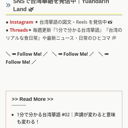
SNSで台湾華語を発信中｜Yuandarin
Land 🌿
●
Instagram
✦ 台湾華語の図文・Reels を発信中 📸
●
Threads
✦ 毎週更新『1分で分かる台湾華語』『台湾の
リアルな食日常』や最新ニュース、日常のひとコマ 💭
＼
🥕 Follow Me!
／
＼
🥕 Follow Me!
／
＼
🥕
Follow Me!
／
>> Read More >>
1分で分かる台湾華語 #02｜声調が変わると意味
も変わる！