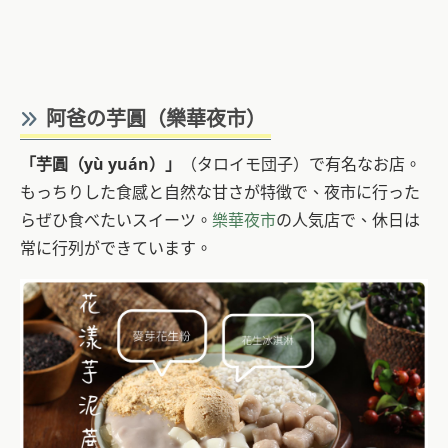
阿爸の芋圓（樂華夜市）
「芋圓
（yù yuán）
」
（タロイモ団子）で有名なお店。
もっちりした食感と自然な甘さが特徴で、夜市に行った
らぜひ食べたいスイーツ。
樂華夜市
の人気店で、休日は
常に行列ができています。