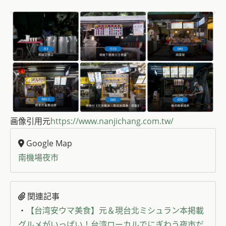
画像引用元
https://www.nanjichang.com.tw/
Google Map
南機場夜市
関連記事
・
【台湾安ウマ美食】元＆現台北ミシュラン本掲載
グルメがいっぱい！台湾ローカルでにぎわう夜市だ