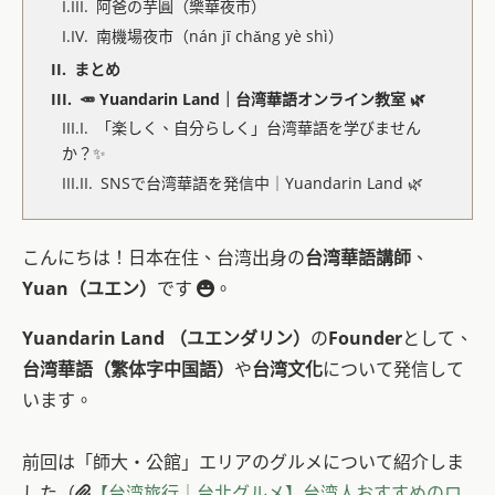
阿爸の芋圓（樂華夜市）
南機場夜市（nán jī chǎng yè shì）
まとめ
🥕 Yuandarin Land｜台湾華語オンライン教室 🌿
「楽しく、自分らしく」台湾華語を学びません
か？✨
SNSで台湾華語を発信中｜Yuandarin Land 🌿
こんにちは！日本在住、台湾出身の
台湾華語講師
、
Yuan（ユエン）
です
。
Yuandarin Land
（ユエンダリン）
の
Founder
として、
台湾華語（繁体字中国語）
や
台湾文化
について発信して
います。
前回は「師大・公館」エリアのグルメについて紹介しま
した（
【台湾旅行｜台北グルメ】台湾人おすすめのロ