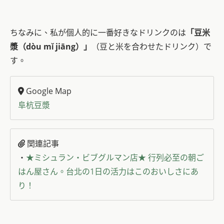
ちなみに、私が個人的に一番好きなドリンクのは
「豆米
漿
（dòu mǐ jiāng）
」
（豆と米を合わせたドリンク）で
す。
Google Map
阜杭豆漿
関連記事
・
★ミシュラン・ビブグルマン店★ 行列必至の朝ご
はん屋さん。台北の1日の活力はこのおいしさにあ
り！