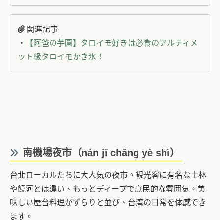
関連記事
・
【阿爸の芋圓】タロイモ好きは必食のアルティメ
ット級タロイモかき氷！
南機場夜市
（nán jī chǎng yè shì）
台北ローカルたちに大人気の夜市。観光客に有名な士林
や饒河とは違い、もっとディープで庶民的な雰囲気。美
味しい屋台料理がずらりと並び、台湾の日常を体感でき
ます。