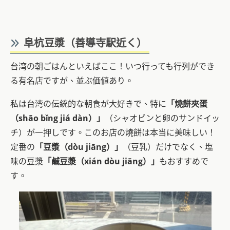
阜杭豆漿（善導寺駅近く）
台湾の朝ごはんといえばここ！いつ行っても行列ができ
る有名店ですが、並ぶ価値あり。
私は台湾の伝統的な朝食が大好きで、特に
「燒餅夾蛋
（shāo bǐng jiá dàn）
」
（シャオビンと卵のサンドイッ
チ）が一押しです。このお店の燒餅は本当に美味しい！
定番の
「豆漿（dòu jiāng）」
（豆乳）だけでなく、塩
味の豆漿
「鹹豆漿（xián dòu jiāng）」
もおすすめで
す。