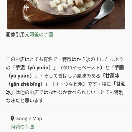
画像引用元
阿爸の芋圓
このお店はとても有名で、特徴はかき氷の上にたっぷり
の
「芋泥
（yù yuán）
」
（タロイモペースト
）
と
「芋圓
（yù yuán）」
、そして香ばしい風味のある
「
甘蔗冰
（gān zhè bīng）
」
（サトウキビ氷
）
です。特に
「
甘蔗
冰
」
は他のお店ではなかなか食べられない、とても特別
な味だと思います！
Google Map
阿爸の芋圓