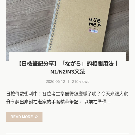
【日檢筆記分享】「ながら」的相關用法｜
N1/N2/N3文法
2026-06-12
216 views
日檢倒數衝刺中！各位考生準備得怎麼樣了呢？今天來跟大家
分享翻出塵封在老家的手寫精華筆記。 以前在準備 …
READ MORE