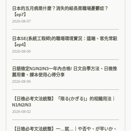
日本的五月病是什麼？消失的組長是職場憂鬱症？
【ep7】
2026-08-07
日本SE(系統工程師)的職場環境實況：遠端、客先常駐
【ep4】
2026-08-06
日語檢定N1/N2/N3一年內合格! 日文自學方法、日檢推
薦用書、課本使用心得分享
2026-08-06
【日檢必考文法統整】「限る(かぎる)」的相關用法｜
N1/N2/N3
2026-08-02
【日檢必考文法統整】一…就…｜や否や、が早いか、