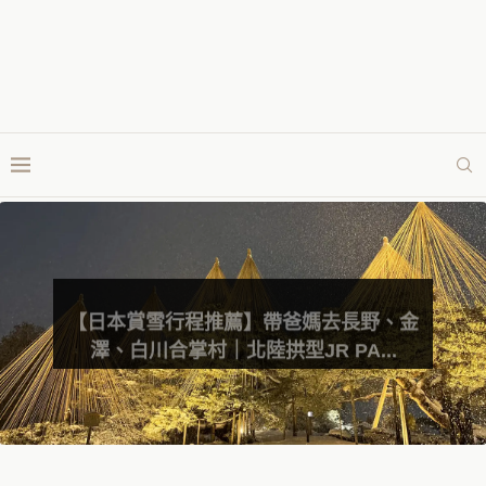
【日本賞雪行程推薦】帶爸媽去長野、金
澤、白川合掌村｜北陸拱型JR PA...